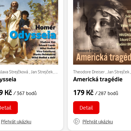
bohatý
slava Strejčková
,
Jan Šťastný
,
Jan Strejček
,
Alexandre Dumas st.
,
Karel Hlušička
Theodore Dreiser
,
Hana Maciuchová
,
Homér
,
Jiřina Petrovická
,
Jan Strejček
,
Viktor Prei
,
ysseia
Americká tragédie
9 Kč
179 Kč
/ 367 bodů
/ 287 bodů
Detail
Detail
Přehrát ukázku
Přehrát ukázku