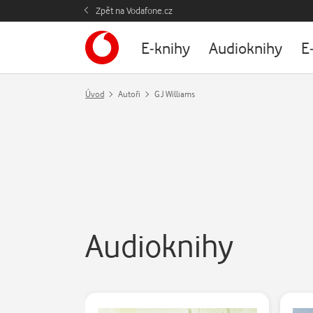
Zpět na Vodafone.cz
E-knihy
Audioknihy
E
Úvod
Autoři
G J Williams
Audioknihy