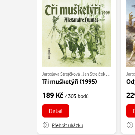
Jaroslava Strejčková
,
Jan Strejček
,
Radoslav Brzo
Jaro
Tři mušketýři (1995)
Od
189 Kč
22
/ 303 bodů
Detail
Přehrát ukázku