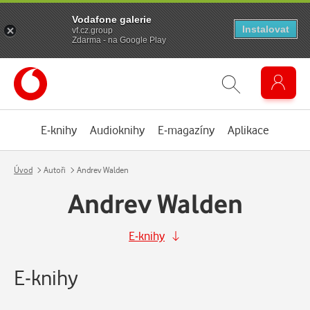
Vodafone galerie
Instalovat
vf.cz.group
Zdarma - na Google Play
E-knihy
Audioknihy
E-magazíny
Aplikace
Úvod
Autoři
Andrev Walden
Andrev Walden
E-knihy
E-knihy