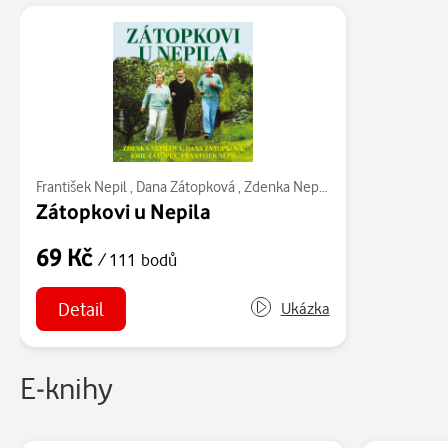
František Nepil
,
Dana Zátopková
,
Zdenka Nepilová
,
Emil Zátopek
,
Zátopkovi u Nepila
69 Kč
/ 111 bodů
Detail
Ukázka
E-knihy