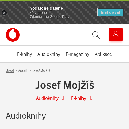
Vodafone galerie
Instalovat
vf.cz.group
Zdarma - na Google Play
E-knihy
Audioknihy
E-magazíny
Aplikace
Úvod
Autoři
Josef Mojžíš
Josef Mojžíš
Audioknihy
E-knihy
Audioknihy