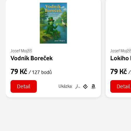
Josef Mojžíš
Josef Mojží
Vodník Boreček
Lokiho 
79 Kč
79 Kč
/ 127 bodů
/
Detail
Detail
Ukázka: