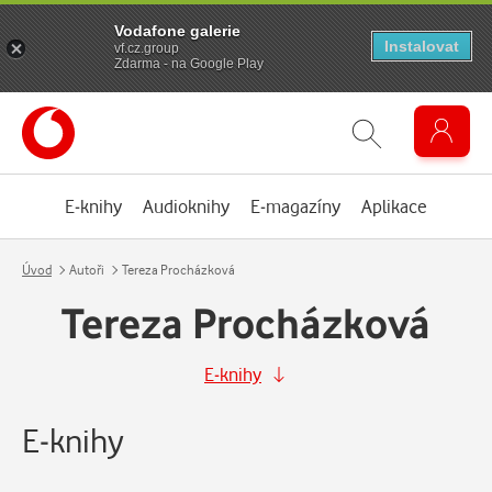
Vodafone galerie
Instalovat
vf.cz.group
Zdarma - na Google Play
E-knihy
Audioknihy
E-magazíny
Aplikace
Úvod
Autoři
Tereza Procházková
Tereza Procházková
E-knihy
E-knihy