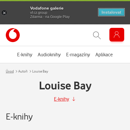
Vodafone galerie
Instalovat
vf.cz.group
Zdarma - na Google Play
E-knihy
Audioknihy
E-magazíny
Aplikace
Úvod
Autoři
Louise Bay
Louise Bay
E-knihy
E-knihy