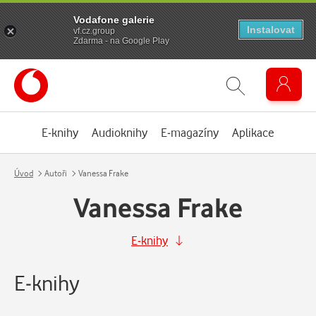
Vodafone galerie
Instalovat
vf.cz.group
Zdarma - na Google Play
E-knihy
Audioknihy
E-magazíny
Aplikace
Úvod
Autoři
Vanessa Frake
Vanessa Frake
E-knihy
E-knihy