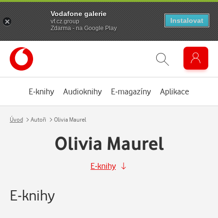
Vodafone galerie
Instalovat
vf.cz.group
Zdarma - na Google Play
E-knihy
Audioknihy
E-magazíny
Aplikace
Úvod
Autoři
Olivia Maurel
Olivia Maurel
E-knihy
E-knihy