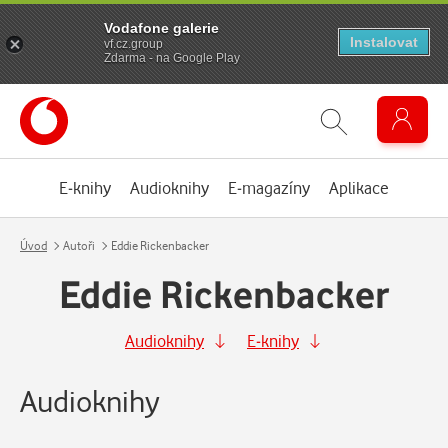
Vodafone galerie
Instalovat
vf.cz.group
Zdarma - na Google Play
E-knihy
Audioknihy
E-magazíny
Aplikace
Úvod
Autoři
Eddie Rickenbacker
Eddie Rickenbacker
Audioknihy
E-knihy
Audioknihy