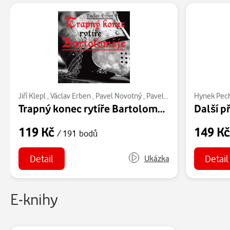
Jiří Klepl
,
Václav Erben
,
Pavel Novotný
,
Pavel Soukup
,
Hynek Pec
Václav Duš
Trapný konec rytíře Bartoloměje
119 Kč
149 K
/ 191 bodů
Detail
Detail
Ukázka
E-knihy