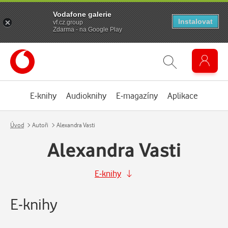
Vodafone galerie
Instalovat
vf.cz.group
Zdarma - na Google Play
E-knihy
Audioknihy
E-magazíny
Aplikace
Úvod
Autoři
Alexandra Vasti
Alexandra Vasti
E-knihy
E-knihy