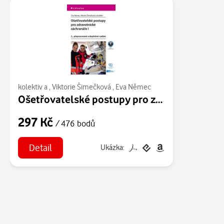
kolektiv a
,
Viktorie Šimečková
,
Eva Němec
Ošetřovatelské postupy pro zdravotnické záchranáře I
297 Kč
/ 476 bodů
Detail
Ukázka: