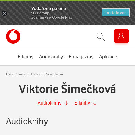
Vodafone galerie
Instalovat
vf.cz.group
Zdarma - na Google Play
E-knihy
Audioknihy
E-magazíny
Aplikace
Úvod
Autoři
Viktorie Šimečková
Viktorie Šimečková
Audioknihy
E-knihy
Audioknihy