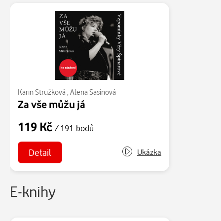
Karin Stružková
,
Alena Sasínová
Za vše můžu já
119 Kč
/ 191 bodů
Detail
Ukázka
E-knihy