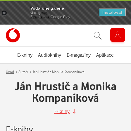
Vodafone galerie
Instalovat
vf.cz.group
Zdarma - na Google Play
E-knihy
Audioknihy
E-magazíny
Aplikace
Úvod
Autoři
Ján Hrustič a Monika Kompaníková
Ján Hrustič a Monika
Kompaníková
E-knihy
E-knihy