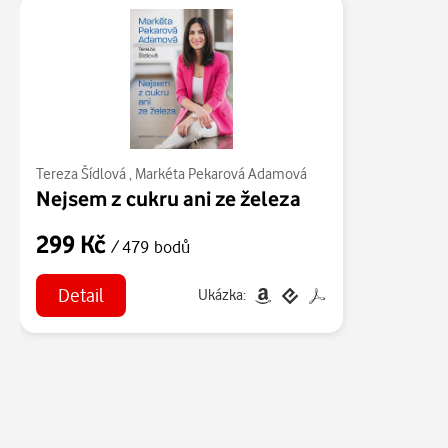
Tereza Šídlová
,
Markéta Pekarová Adamová
Nejsem z cukru ani ze železa
299 Kč
/ 479 bodů
Detail
Ukázka: