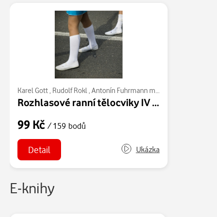
Karel Gott
,
Rudolf Rokl
,
Antonín Fuhrmann ml.
,
Jaroslav Plaček
,
J
Rozhlasové ranní tělocviky IV (výběr 1990-91)
99 Kč
/ 159 bodů
Detail
Ukázka
E-knihy