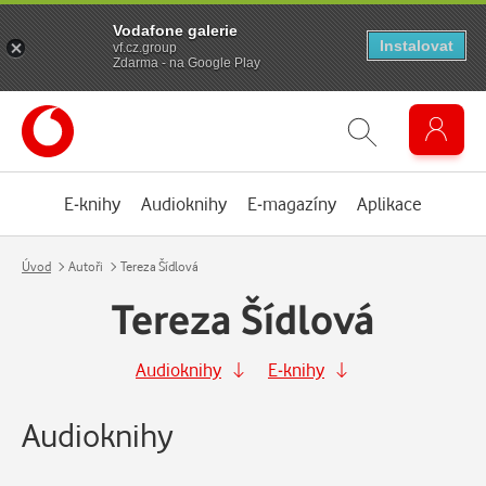
Vodafone galerie
Instalovat
vf.cz.group
Zdarma - na Google Play
E-knihy
Audioknihy
E-magazíny
Aplikace
Úvod
Autoři
Tereza Šídlová
Tereza Šídlová
Audioknihy
E-knihy
Audioknihy