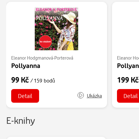
Eleanor Hodgmanová-Porterová
Eleanor Ho
Pollyanna
Pollya
99 Kč
199 K
/ 159 bodů
Detail
Detail
Ukázka
E-knihy