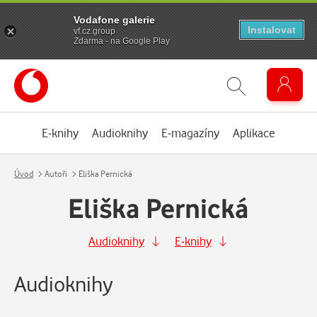
Vodafone galerie
Instalovat
vf.cz.group
Zdarma - na Google Play
E-knihy
Audioknihy
E-magazíny
Aplikace
Úvod
Autoři
Eliška Pernická
Eliška Pernická
Audioknihy
E-knihy
Audioknihy