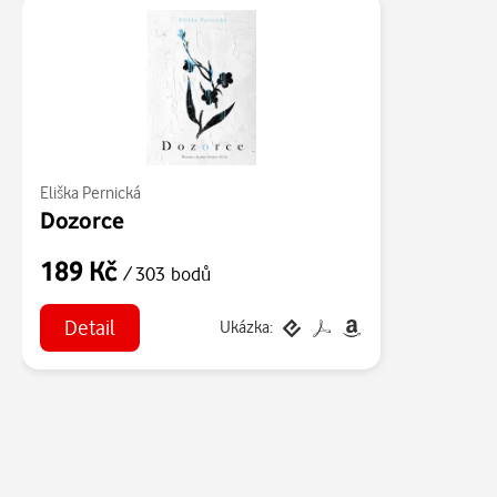
Eliška Pernická
Dozorce
189 Kč
/ 303 bodů
Detail
Ukázka: