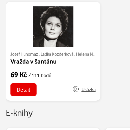
Josef Hlinomaz
,
Laďka Kozderková
,
Helena Novotná
,
Jaroslav Šte
Vražda v šantánu
69 Kč
/ 111 bodů
Detail
Ukázka
E-knihy