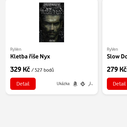
RyVen
RyVen
Kletba říše Nyx
Slow D
329 Kč
279 K
/ 527 bodů
Detail
Detail
Ukázka: