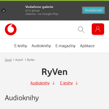
Vodafone galerie
Instalovat
vf.cz.group
Zdarma - na Google Play
E-knihy
Audioknihy
E-magazíny
Aplikace
Úvod
Autoři
RyVen
RyVen
Audioknihy
E-knihy
Audioknihy