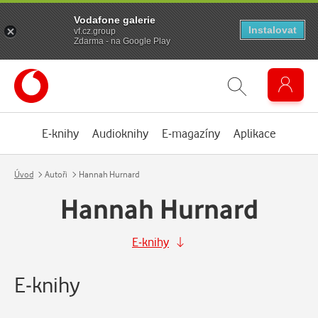
Vodafone galerie
Instalovat
vf.cz.group
Zdarma - na Google Play
E-knihy
Audioknihy
E-magazíny
Aplikace
Úvod
Autoři
Hannah Hurnard
Hannah Hurnard
E-knihy
E-knihy