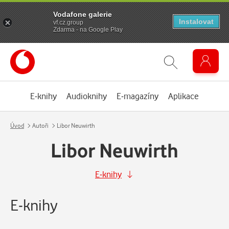
Vodafone galerie
Instalovat
vf.cz.group
Zdarma - na Google Play
E-knihy
Audioknihy
E-magazíny
Aplikace
Úvod
Autoři
Libor Neuwirth
Libor Neuwirth
E-knihy
E-knihy