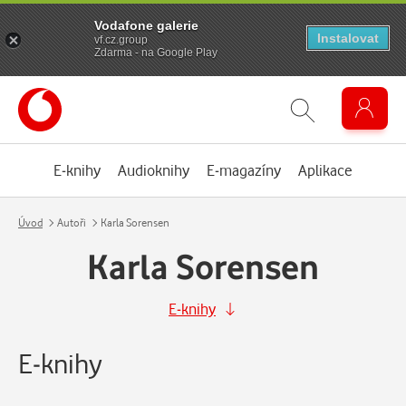
Vodafone galerie
Instalovat
vf.cz.group
Zdarma - na Google Play
E-knihy
Audioknihy
E-magazíny
Aplikace
Úvod
Autoři
Karla Sorensen
Karla Sorensen
E-knihy
E-knihy