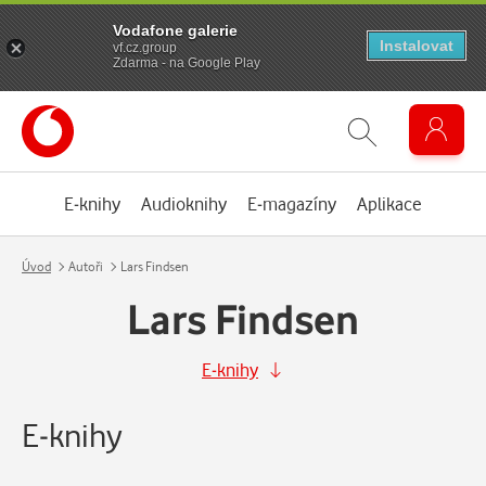
Vodafone galerie
Instalovat
vf.cz.group
Zdarma - na Google Play
E-knihy
Audioknihy
E-magazíny
Aplikace
Úvod
Autoři
Lars Findsen
Lars Findsen
E-knihy
E-knihy