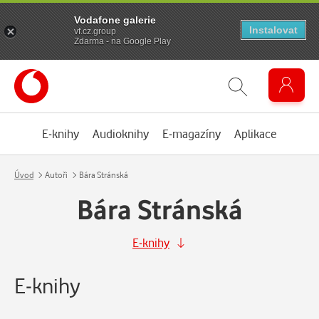
Vodafone galerie
Instalovat
vf.cz.group
Zdarma - na Google Play
E-knihy
Audioknihy
E-magazíny
Aplikace
Úvod
Autoři
Bára Stránská
Bára Stránská
E-knihy
E-knihy