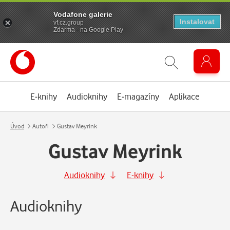
Vodafone galerie
Instalovat
vf.cz.group
Zdarma - na Google Play
E-knihy
Audioknihy
E-magazíny
Aplikace
Úvod
Autoři
Gustav Meyrink
Gustav Meyrink
Audioknihy
E-knihy
Audioknihy