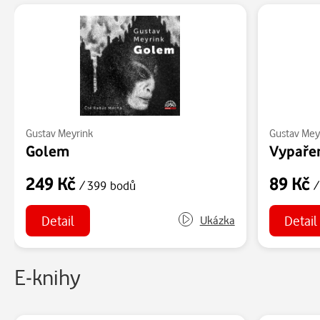
Gustav Meyrink
Gustav Mey
Golem
Vypaře
249 Kč
89 Kč
/ 399 bodů
/
Detail
Detail
Ukázka
E-knihy