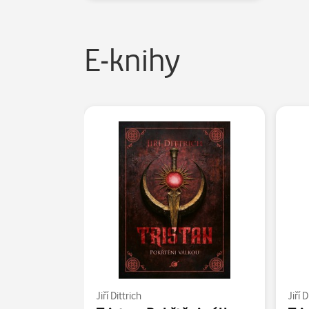
E-knihy
Jiří Dittrich
Jiří D