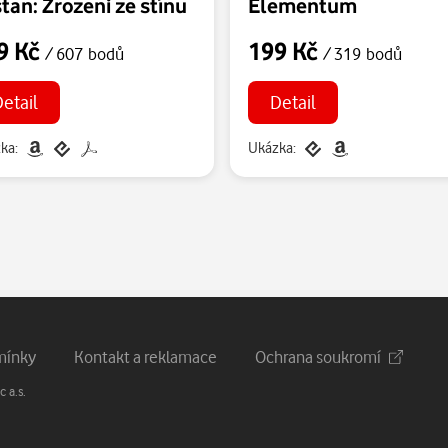
stan: Zrozeni ze stínu
Elementum
9 Kč
199 Kč
/ 607 bodů
/ 319 bodů
etail
Detail
ka:
Ukázka:
mínky
Kontakt a reklamace
Ochrana soukromí
 a.s.