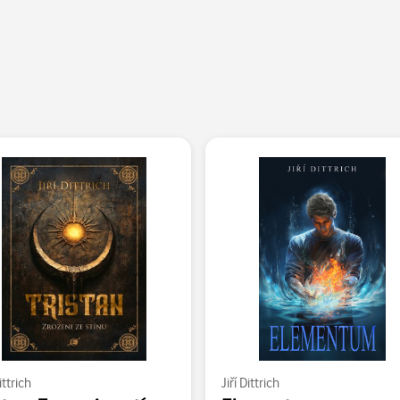
ittrich
Jiří Dittrich