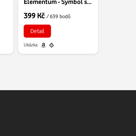
Elementum - Symbol střetnutí
399 Kč
199 Kč
/ 639 bodů
/ 
Detail
Detail
Ukázka:
Ukázka: