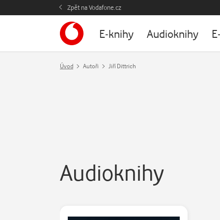
Zpět na Vodafone.cz
E-knihy
Audioknihy
E
Úvod
Autoři
Jiří Dittrich
Audioknihy