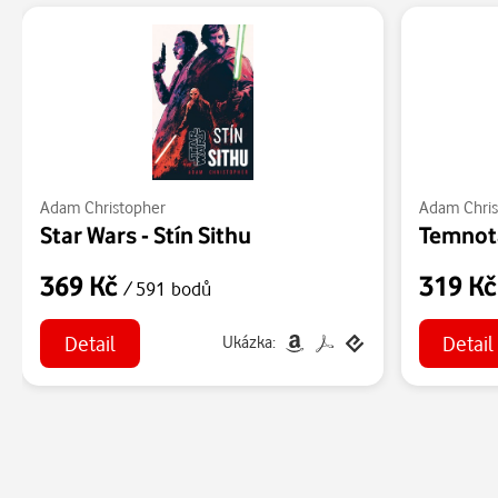
Adam Christopher
Adam Chris
Star Wars - Stín Sithu
Temnota
369 Kč
319 K
/ 591 bodů
Detail
Detail
Ukázka: