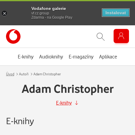
Vodafone galerie
Instalovat
vf.cz.group
Zdarma - na Google Play
E-knihy
Audioknihy
E-magazíny
Aplikace
Úvod
Autoři
Adam Christopher
Adam Christopher
E-knihy
E-knihy