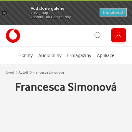
Vodafone galerie
Instalovat
vf.cz.group
Zdarma - na Google Play
E-knihy
Audioknihy
E-magazíny
Aplikace
Úvod
Autoři
Francesca Simonová
Francesca Simonová