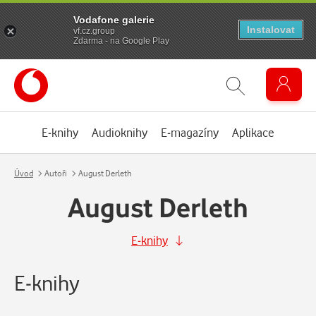
Vodafone galerie
Instalovat
vf.cz.group
Zdarma - na Google Play
E-knihy
Audioknihy
E-magazíny
Aplikace
Úvod
Autoři
August Derleth
August Derleth
E-knihy
E-knihy