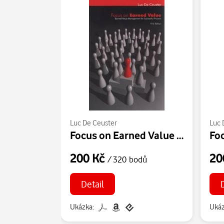
Luc De Ceuster
Luc 
Focus on Earned Value – Earned Value Management for Successful Projects
200 Kč
20
/ 320 bodů
Detail
Ukázka:
Ukáz