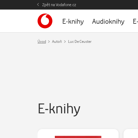
Zpět na Vodafone.cz
E-knihy
Audioknihy
E
Úvod
Autoři
Luc De Ceuster
E-knihy