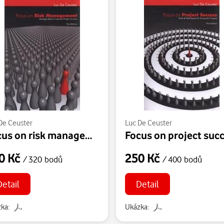
De Ceuster
Luc De Ceuster
Focus on risk management - Manage risks to improve project success
0 Kč
250 Kč
/ 320 bodů
/ 400 bodů
Detail
Detail
ka:
Ukázka: