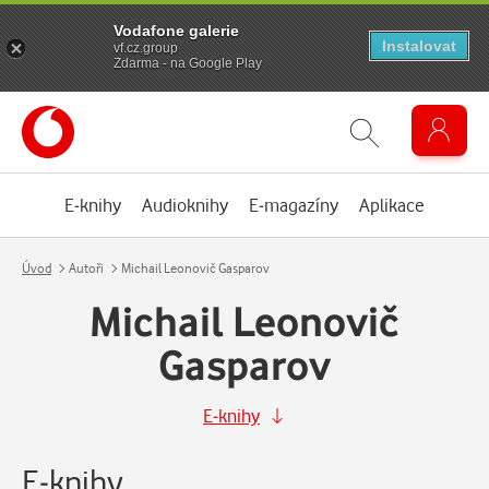
Vodafone galerie
Instalovat
vf.cz.group
Zdarma - na Google Play
E-knihy
Audioknihy
E-magazíny
Aplikace
Úvod
Autoři
Michail Leonovič Gasparov
Michail Leonovič
Gasparov
E-knihy
E-knihy