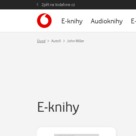
Zpět na Vodafone.cz
E-knihy
Audioknihy
E
Úvod
Autoři
John Miller
E-knihy