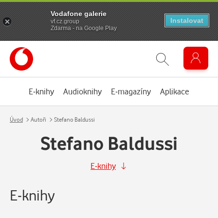
Vodafone galerie
Instalovat
vf.cz.group
Zdarma - na Google Play
E-knihy
Audioknihy
E-magazíny
Aplikace
Úvod
Autoři
Stefano Baldussi
Stefano Baldussi
E-knihy
E-knihy