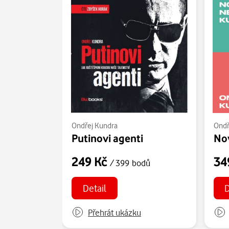
Ondřej Kundra
Ondř
Putinovi agenti
Nov
249 Kč
34
/ 399 bodů
Detail
D
Přehrát ukázku