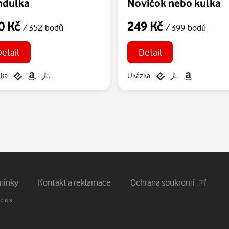
ndulka
Novičok nebo kulka
0 Kč
249 Kč
/ 352 bodů
/ 399 bodů
etail
Detail
ka:
Ukázka:
mínky
Kontakt a reklamace
Ochrana soukromí
 a.s.