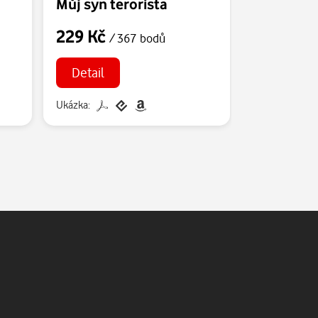
Můj syn terorista
Putinovi 
229 Kč
189 Kč
/ 367 bodů
/
Detail
Detail
Ukázka:
Ukázka: