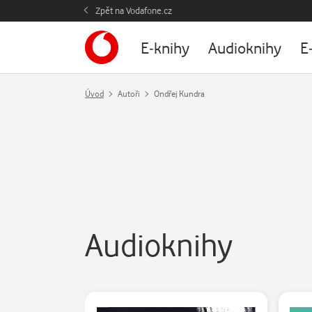
Zpět na Vodafone.cz
E-knihy
Audioknihy
E
Úvod
Autoři
Ondřej Kundra
Audioknihy