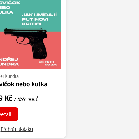
ej Kundra
ičok nebo kulka
9 Kč
/ 559 bodů
etail
Přehrát ukázku