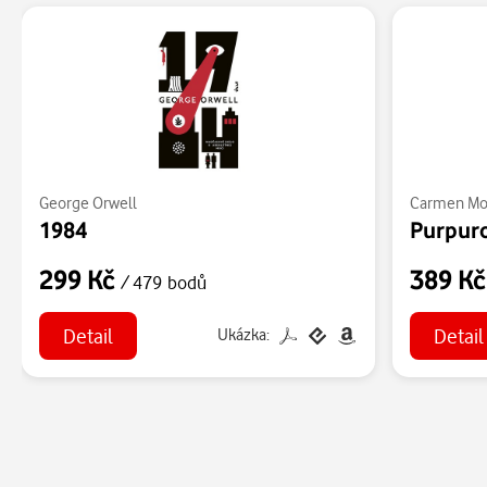
George Orwell
Carmen Mo
1984
Purpuro
299 Kč
389 K
/ 479 bodů
Detail
Detail
Ukázka: