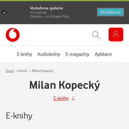
Vodafone galerie
Instalovat
vf.cz.group
Zdarma - na Google Play
E-knihy
Audioknihy
E-magazíny
Aplikace
Úvod
Autoři
Milan Kopecký
Milan Kopecký
E-knihy
E-knihy