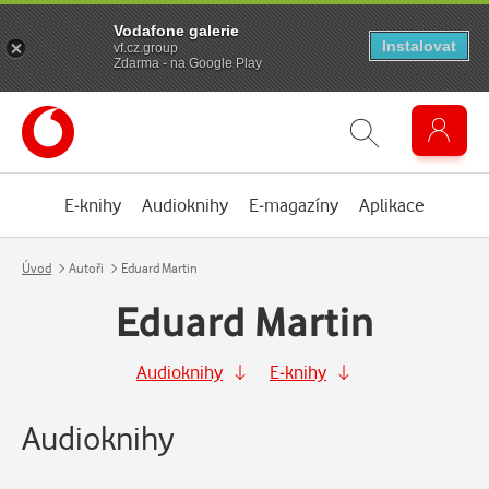
Vodafone galerie
Instalovat
vf.cz.group
Zdarma - na Google Play
E-knihy
Audioknihy
E-magazíny
Aplikace
Úvod
Autoři
Eduard Martin
Eduard Martin
Audioknihy
E-knihy
Audioknihy