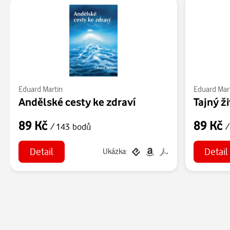
Eduard Martin
Eduard Mar
Andělské cesty ke zdraví
Tajný ž
89 Kč
89 Kč
/ 143 bodů
/
Detail
Detail
Ukázka: