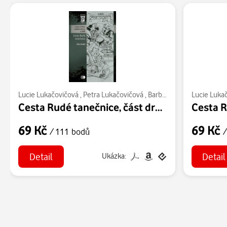
Lucie Lukačovičová
,
Petra Lukačovičová
,
Barbora Beránková
Lucie Luka
,
Petr
Cesta Rudé tanečnice, část druhá
69 Kč
69 Kč
/ 111 bodů
/
Detail
Detail
Ukázka: