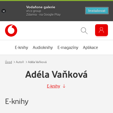
Vodafone galerie
Instalovat
vf.cz.group
Zdarma - na Google Play
E-knihy
Audioknihy
E-magazíny
Aplikace
Úvod
Autoři
Adéla Vaňková
Adéla Vaňková
E-knihy
E-knihy