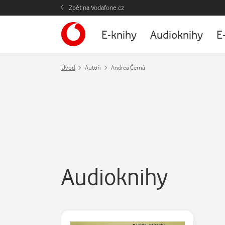
Zpět na Vodafone.cz
E-knihy
Audioknihy
E
Úvod
Autoři
Andrea Černá
Audioknihy