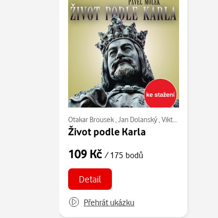
Otakar Brousek
,
Jan Dolanský
,
Viktor Preiss
,
Ladis
Život podle Karla
109 Kč
/ 175 bodů
Detail
Přehrát ukázku