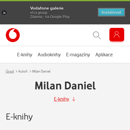
Vodafone galerie
Instalovat
vf.cz.group
Zdarma - na Google Play
E-knihy
Audioknihy
E-magazíny
Aplikace
Úvod
Autoři
Milan Daniel
Milan Daniel
E-knihy
E-knihy