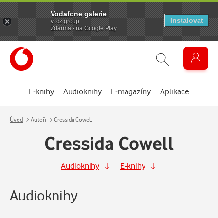
Vodafone galerie
Instalovat
vf.cz.group
Zdarma - na Google Play
E-knihy
Audioknihy
E-magazíny
Aplikace
Úvod
Autoři
Cressida Cowell
Cressida Cowell
Audioknihy
E-knihy
Audioknihy