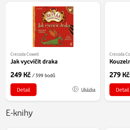
Cressida Cowell
Cressida C
Jak vycvičit draka
Kouzeln
249 Kč
279 K
/ 399 bodů
Detail
Detail
Ukázka
E-knihy