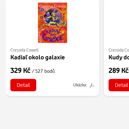
Cressida Cowell
Cressida C
Kadiaľ okolo galaxie
Kudy d
329 Kč
289 K
/ 527 bodů
Detail
Detail
Ukázka: