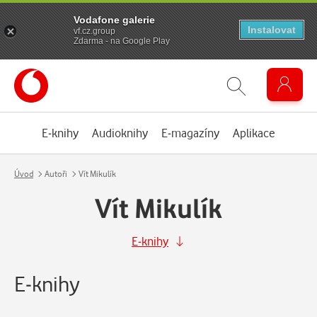
Vodafone galerie
Instalovat
vf.cz.group
Zdarma - na Google Play
E-knihy
Audioknihy
E-magazíny
Aplikace
Úvod
Autoři
Vít Mikulík
Vít Mikulík
E-knihy
E-knihy