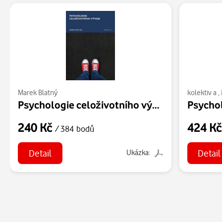
Marek Blatný
kolektiv a
,
Psychologie celoživotního vývoje
Psychol
240 Kč
424 K
/ 384 bodů
Detail
Detail
Ukázka: