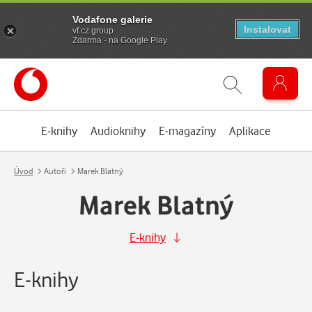
Vodafone galerie
Instalovat
vf.cz.group
Zdarma - na Google Play
E-knihy
Audioknihy
E-magazíny
Aplikace
Úvod
Autoři
Marek Blatný
Marek Blatný
E-knihy
E-knihy