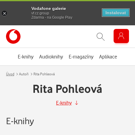
Vodafone galerie
Instalovat
vf.cz.group
Zdarma - na Google Play
E-knihy
Audioknihy
E-magazíny
Aplikace
Úvod
Autoři
Rita Pohleová
Rita Pohleová
E-knihy
E-knihy