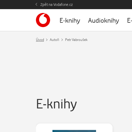
Zpět na Vodafone.cz
E-knihy
Audioknihy
E
Úvod
Autoři
Petr Vabroušek
E-knihy