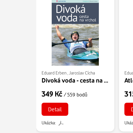
Eduard Erben
,
Jaroslav Cícha
Edua
Divoká voda - cesta na vrchol
Atl
349 Kč
31
/ 559 bodů
Detail
Ukázka:
Ukáz