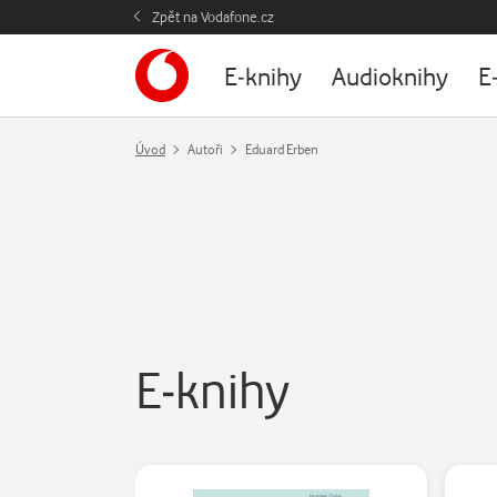
Zpět na Vodafone.cz
E-knihy
Audioknihy
E
Úvod
Autoři
Eduard Erben
E-knihy