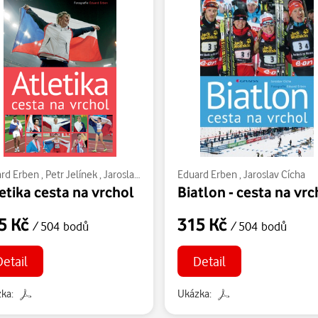
rd Erben
,
Petr Jelínek
,
Jaroslav Cícha
Eduard Erben
,
Jaroslav Cícha
etika cesta na vrchol
Biatlon - cesta na vrc
5 Kč
315 Kč
/ 504 bodů
/ 504 bodů
Detail
Detail
ka:
Ukázka: