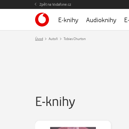
Zpět na Vodafone.cz
E-knihy
Audioknihy
E
Úvod
Autoři
Tobias Churton
E-knihy