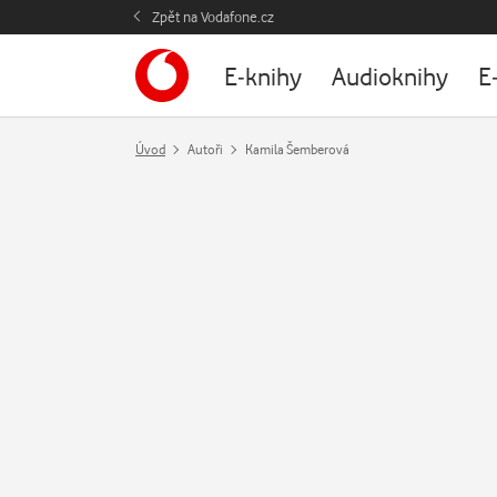
Zpět na Vodafone.cz
E-knihy
Audioknihy
E
Úvod
Autoři
Kamila Šemberová