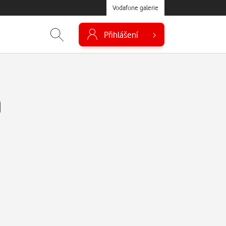
Vodafone galerie
Přihlášení
á