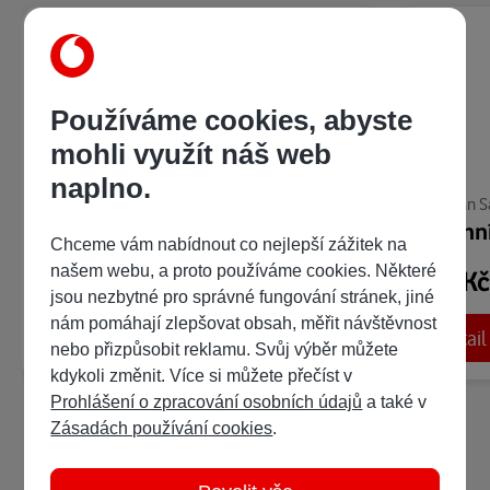
Používáme cookies, abyste
mohli využít náš web
naplno.
Jonathan Sacks
Jonathan S
Týdenní čtení z Tóry: Kniha Numeri
Chceme vám nabídnout co nejlepší zážitek na
našem webu, a proto používáme cookies. Některé
249 Kč
179 K
/ 399 bodů
jsou nezbytné pro správné fungování stránek, jiné
nám pomáhají zlepšovat obsah, měřit návštěvnost
Detail
Detail
Ukázka:
nebo přizpůsobit reklamu. Svůj výběr můžete
kdykoli změnit. Více si můžete přečíst v
Prohlášení o zpracování osobních údajů
a také v
Zásadách používání cookies
.