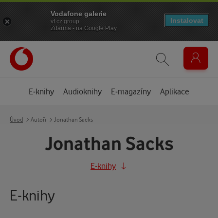
Vodafone galerie
Instalovat
vf.cz.group
Zdarma - na Google Play
E-knihy
Audioknihy
E-magazíny
Aplikace
Úvod
Autoři
Jonathan Sacks
Jonathan Sacks
E-knihy
E-knihy