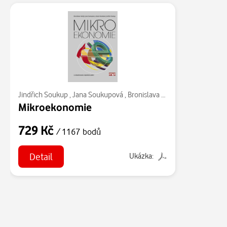
Jindřich Soukup
,
Jana Soukupová
,
Bronislava Hořejší
,
Libuše Macá
Mikroekonomie
729 Kč
/ 1167 bodů
Detail
Ukázka: