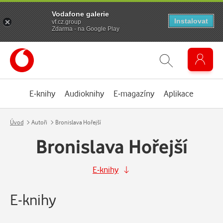
Vodafone galerie
Instalovat
vf.cz.group
Zdarma - na Google Play
E-knihy
Audioknihy
E-magazíny
Aplikace
Úvod
Autoři
Bronislava Hořejší
Bronislava Hořejší
E-knihy
E-knihy