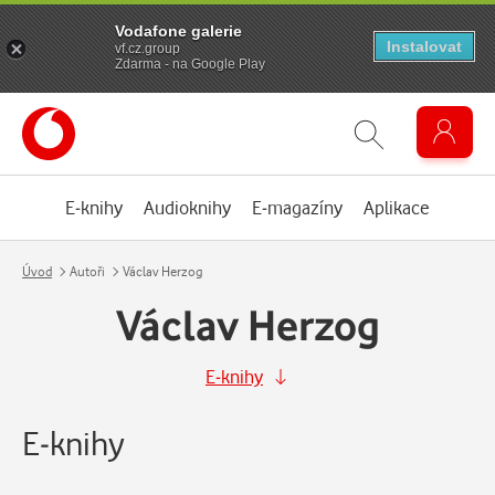
Vodafone galerie
Instalovat
vf.cz.group
Zdarma - na Google Play
E-knihy
Audioknihy
E-magazíny
Aplikace
Úvod
Autoři
Václav Herzog
Václav Herzog
E-knihy
E-knihy