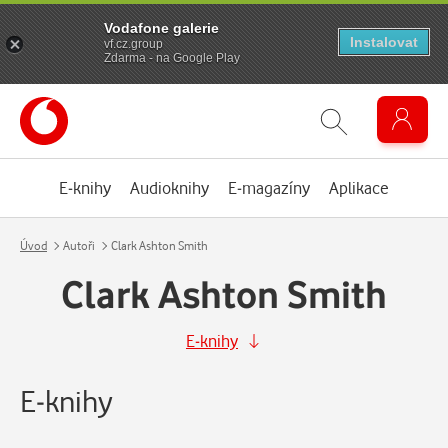
Vodafone galerie
Instalovat
vf.cz.group
Zdarma - na Google Play
E-knihy
Audioknihy
E-magazíny
Aplikace
Úvod
Autoři
Clark Ashton Smith
Clark Ashton Smith
E-knihy
E-knihy