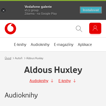
Vodafone galerie
Instalovat
vf.cz.group
Zdarma - na Google Play
E-knihy
Audioknihy
E-magazíny
Aplikace
Úvod
Autoři
Aldous Huxley
Aldous Huxley
Audioknihy
E-knihy
Audioknihy