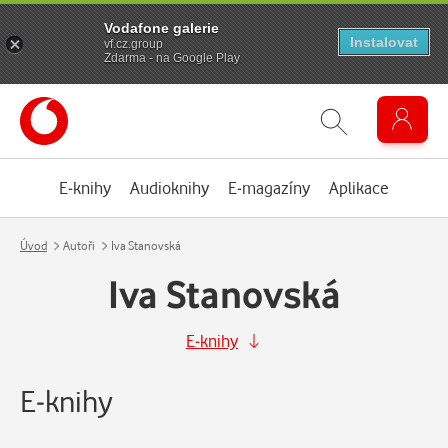
Vodafone galerie
Instalovat
vf.cz.group
Zdarma - na Google Play
E-knihy
Audioknihy
E-magazíny
Aplikace
Úvod
Autoři
Iva Stanovská
Iva Stanovská
E-knihy
E-knihy