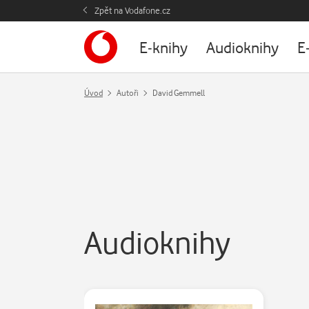
Zpět na Vodafone.cz
E-knihy
Audioknihy
E
Úvod
Autoři
David Gemmell
Audioknihy