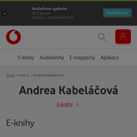
Vodafone galerie
Instalovat
vf.cz.group
Zdarma - na Google Play
E-knihy
Audioknihy
E-magazíny
Aplikace
Úvod
Autoři
Andrea Kabeláčová
Andrea Kabeláčová
E-knihy
E-knihy